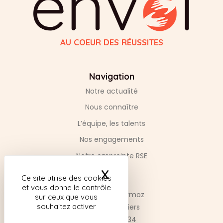
AU COEUR DES RÉUSSITES
Navigation
Notre actualité
Nous connaître
L’équipe, les talents
Nos engagements
Notre empreinte RSE
X
Masquer le bandea
Contact
Ce site utilise des cookies
et vous donne le contrôle
3 Av. Jean Mermoz
sur ceux que vous
souhaitez activer
31770 Colomiers
05 61 43 27 34