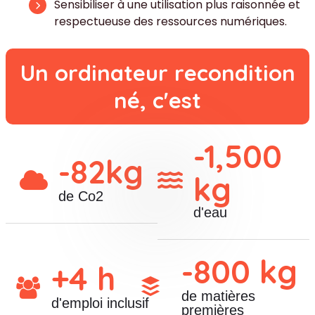
Sensibiliser à une utilisation plus raisonnée
et
respectueuse des ressources numériques.
U
n
o
r
d
i
n
a
t
e
u
r
r
e
c
o
n
d
i
t
i
o
n
n
é
,
c
'
e
s
t
-
1,500
-
82
kg
kg
de Co2
d'eau
-
800
kg
+
4
h
de matières
d'emploi inclusif
premières