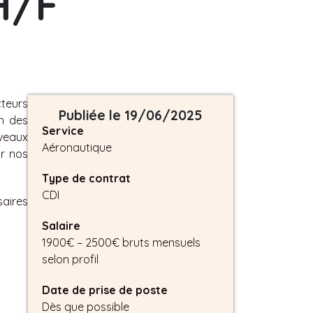
H/F
teurs
Publiée le 19/06/2025
n des
Service
uveaux
Aéronautique
ur nos
Type de contrat
CDI
saires
Salaire
1900€ – 2500€ bruts mensuels
selon profil
Date de prise de poste
Dès que possible