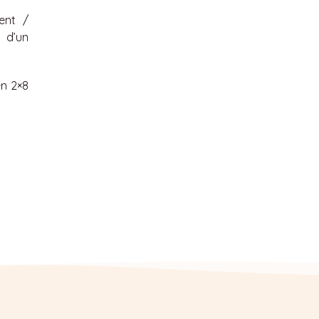
ent /
t d’un
en 2×8